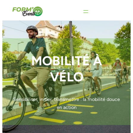
Aller
au
contenu
MOBILITÉ À
VÉLO
Sensibiliser, initier, transmettre : la mobilité douce
en action