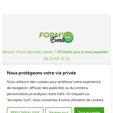
Besoin d’une réponse rapide ?
N’hésite pas à nous appeler
:
06 25 64 12 52
Accueil
Nous protégeons votre vie privée
Événementiel
Remise en forme
Nous utilisons des cookies pour améliorer votre expérience
Réseaux
de navigation, diffuser des publicités ou du contenu
Mobilité à vélo
personnalisés et analyser notre trafic. En cliquant sur
"Accepter tout", vous consentez à notre utilisation de cookies.
Faceb
Link
Form’events 2025
PERSONNALISER
Rejeter tout
Tout accepter